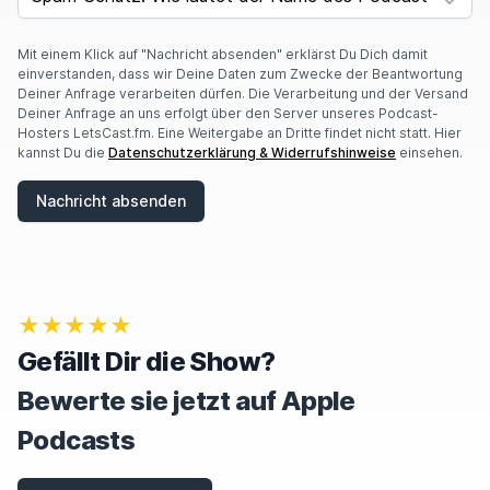
O
U
A
Mit einem Klick auf "Nachricht absenden" erklärst Du Dich damit
R
einverstanden, dass wir Deine Daten zum Zwecke der Beantwortung
E
Deiner Anfrage verarbeiten dürfen. Die Verarbeitung und der Versand
A
Deiner Anfrage an uns erfolgt über den Server unseres Podcast-
H
Hosters LetsCast.fm. Eine Weitergabe an Dritte findet nicht statt. Hier
U
kannst Du die
Datenschutzerklärung & Widerrufshinweise
einsehen.
M
A
Nachricht absenden
N
,
I
G
N
O
★★★★★
R
E
Gefällt Dir die Show?
T
H
Bewerte sie jetzt auf Apple
I
S
Podcasts
F
I
E