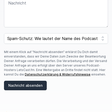
I
F
SPAM CAPTCHA
Y
O
U
A
Mit einem Klick auf "Nachricht absenden" erklärst Du Dich damit
R
einverstanden, dass wir Deine Daten zum Zwecke der Beantwortung
E
Deiner Anfrage verarbeiten dürfen. Die Verarbeitung und der Versand
A
Deiner Anfrage an uns erfolgt über den Server unseres Podcast-
H
Hosters LetsCast.fm. Eine Weitergabe an Dritte findet nicht statt. Hier
U
kannst Du die
Datenschutzerklärung & Widerrufshinweise
einsehen.
M
A
Nachricht absenden
N
,
I
G
N
O