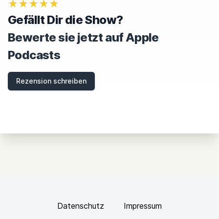
★★★★★
R
E
Gefällt Dir die Show?
T
H
Bewerte sie jetzt auf Apple
I
S
Podcasts
F
I
E
Rezension schreiben
L
D
Datenschutz
Impressum